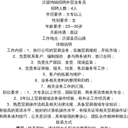
沂源鸿锦招聘外贸业务员
招聘人数：4人
学历要求：大专以上
性别要求：女
年龄要求：23—30岁
月薪待遇：面议
工作地点：沂源县历山路
详细说明
工作内容：1、执行公司的贸易业务，实施贸易规程，开拓市场；
2、负责联系客户、编制报价、参与商务谈判，签订合同；
3、负责生产跟踪、发货、现场监装；
4、负责单证审核、报关、结算、售后服务等工作；
5、客户的拓展与维护；
6、业务相关资料的整理和归档；
7、相关业务工作的汇报。
职位要求：：1、大专及以上学历，国际贸易、商务英语类相关专业；
2、2年以上贸易领域业务操作经验，有外企工作经历者；
3、熟悉贸易操作流程及相关法律法规，具备贸易领域专业知识；
具有较高的英语水平，较好的计算机操作水平，有报关证等相关贸易操作证
力和商务谈判技巧，公关意识强，具有较强的事业心、团队合作精神和独立
联系方式
提示：
联系我时，请说明在长阳信息网看到的，谢谢！