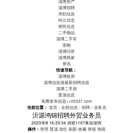
淄博房产
淄博招聘
求职信息
转让信息
便民信息
二手物品
淄博二手车
宠物
淄博问答
淄博商家
资讯
快速导航：
淄博租房
淄博信息港最新招聘信息
淄博二手房
置顶信息
免费发布信息>>05331.com
当前位置：
首页
-
全部信息
-
招聘
-
业务员
沂源鸿锦招聘外贸业务员
2023/8/8 16:33:34
浏览
1107
来自
深圳
操作：
管理
置顶
加红
刷新
收藏
举报
海报