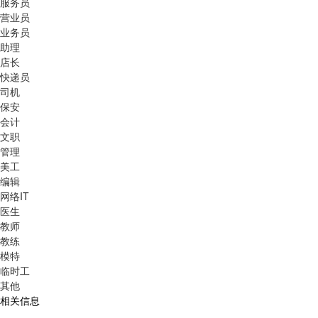
服务员
营业员
业务员
助理
店长
快递员
司机
保安
会计
文职
管理
美工
编辑
网络IT
医生
教师
教练
模特
临时工
其他
相关信息