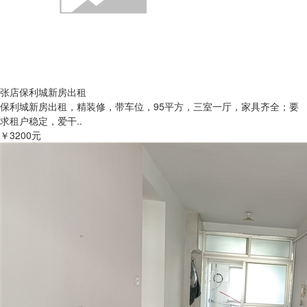
张店保利城新房出租
保利城新房出租，精装修，带车位，95平方，三室一厅，家具齐全；要
求租户稳定，爱干..
￥3200元